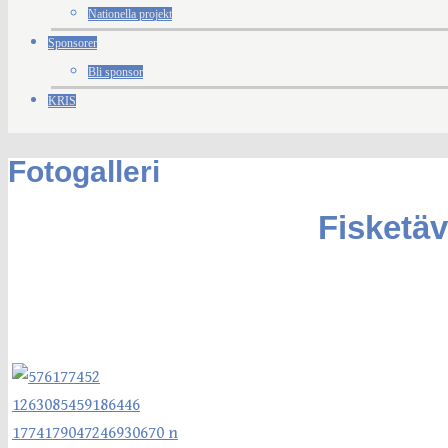
Nationella projekt
Sponsorer
Bli sponsor
KRIS
Fotogalleri
Fisketäv