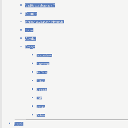
Varför missbrukar vi?
Dopning
Narkotikaklassade läkemedel
Tobak
Alkohol
Droger
Internetdroger
Amfetamin
Sniffning
Kokain
Cannabis
LSD
Ecstasy
Opiater
Projekt