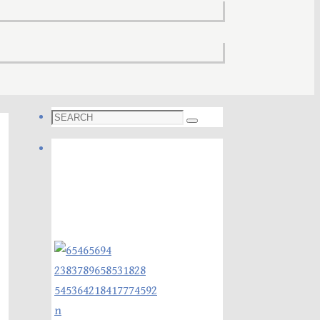
Search
Search
for:
Foto galleri