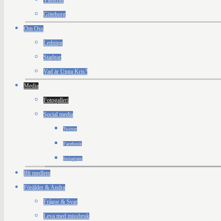
Västerås
Göteborg
Om Oss
Ledning
Stadgar
Vad är Unga Kris?
Media
Fotogalleri
Social media
Twitter
Facebook
Instagram
Bli medlem
Förälder & Andra
Frågor & Svar
Leva med missbruk