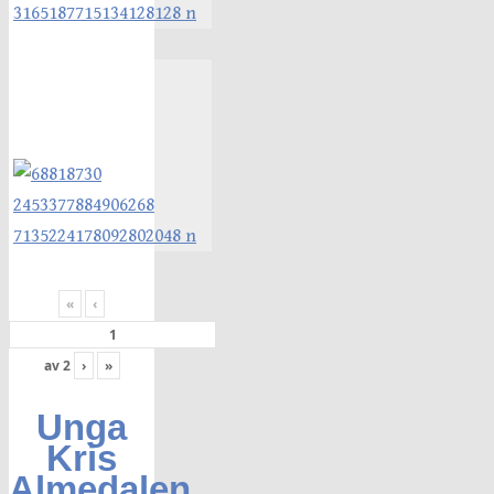
«
‹
av
2
›
»
Unga
Kris
Almedalen