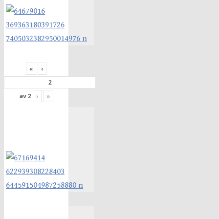
«
‹
av
2
›
»