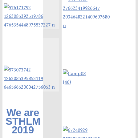
We are
STHLM
2019