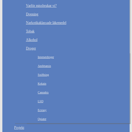
Varför missbrukar vi?
Dopning
Narkotikaklassade läkemedel
Tobak
Alkohol
Droger
Internetdroger
Amfetamin
Sniffning
Kokain
Cannabis
LSD
Ecstasy
Opiater
Projekt