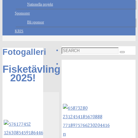
Nationella projekt
Sponsorer
Bli sponsor
KRIS
Search
Fotogalleri
Search
for:
Foto galleri
Fisketävling
2025!