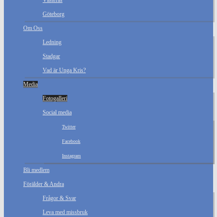
Västerås
Göteborg
Om Oss
Ledning
Stadgar
Vad är Unga Kris?
Media
Fotogalleri
Social media
Twitter
Facebook
Instagram
Bli medlem
Förälder & Andra
Frågor & Svar
Leva med missbruk