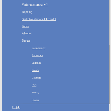
Varför missbrukar vi?
Dopning
Narkotikaklassade läkemedel
Tobak
Alkohol
Droger
Internetdroger
Amfetamin
Sniffning
Kokain
Cannabis
LSD
Ecstasy
Opiater
Projekt