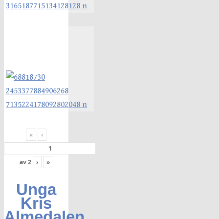
«
‹
av
2
›
»
Unga
Kris
Almedalen