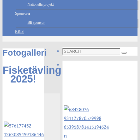
Nationella projekt
Sponsorer
Bli sponsor
KRIS
Search
Fotogalleri
Search
for:
Foto galleri
Fisketävling
2025!