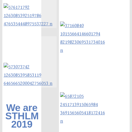
We are
STHLM
2019