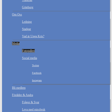
Västerås
Göteborg
Om Oss
Ledning
Stadgar
Vad är Unga Kris?
Media
Fotogalleri
Social media
Twitter
Facebook
Instagram
Bli medlem
Förälder & Andra
Frågor & Svar
Leva med missbruk