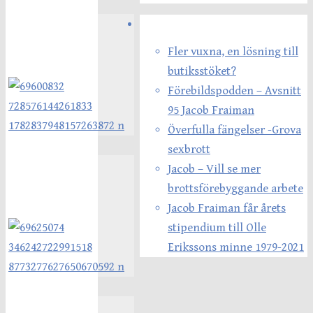
Senaste inläggen
Fler vuxna, en lösning till
butiksstöket?
Förebildspodden – Avsnitt
95 Jacob Fraiman
Överfulla fängelser -Grova
sexbrott
Jacob – Vill se mer
brottsförebyggande arbete
Jacob Fraiman får årets
stipendium till Olle
Erikssons minne 1979-2021