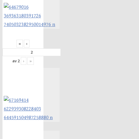
«
‹
av
2
›
»