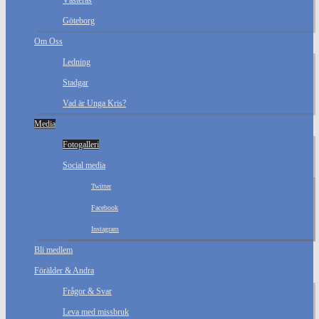
Västerås
Göteborg
Om Oss
Ledning
Stadgar
Vad är Unga Kris?
Media
Fotogalleri
Social media
Twitter
Facebook
Instagram
Bli medlem
Förälder & Andra
Frågor & Svar
Leva med missbruk