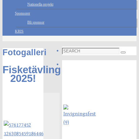
Nationella projekt
Sponsorer
Bli sponsor
KRIS
Search
Fotogalleri
Search
for:
Foto galleri
Fisketävling
2025!