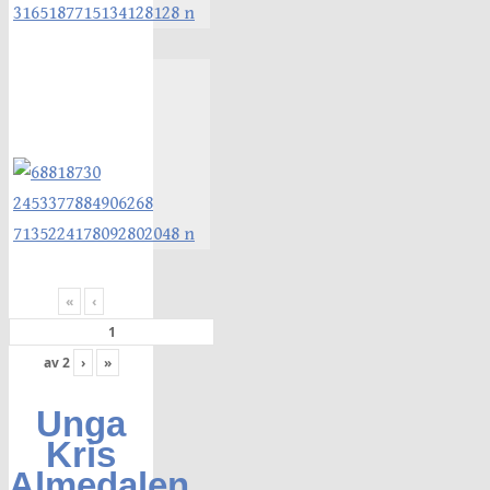
«
‹
av
2
›
»
Unga
Kris
Almedalen