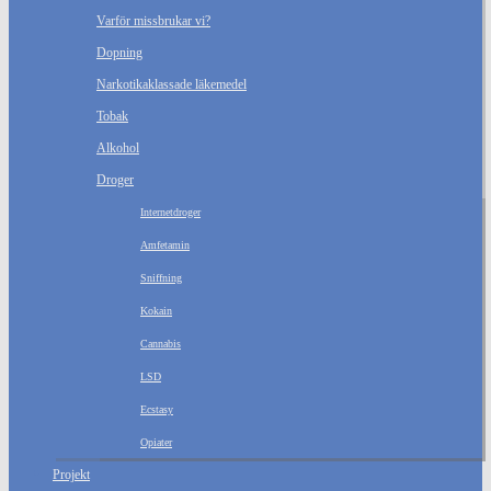
Varför missbrukar vi?
Dopning
Narkotikaklassade läkemedel
Tobak
Alkohol
Droger
Internetdroger
Amfetamin
Sniffning
Kokain
Cannabis
LSD
Ecstasy
Opiater
Projekt