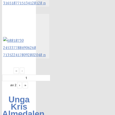
«
‹
av
2
›
»
Unga
Kris
Almedalen