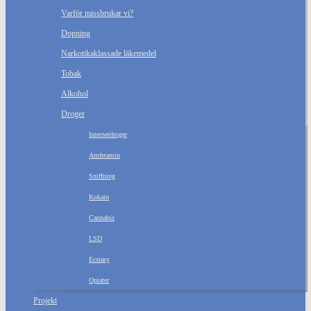
Varför missbrukar vi?
Dopning
Narkotikaklassade läkemedel
Tobak
Alkohol
Droger
Internetdroger
Amfetamin
Sniffning
Kokain
Cannabis
LSD
Ecstasy
Opiater
Projekt