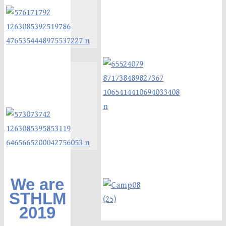
We are
STHLM
2019