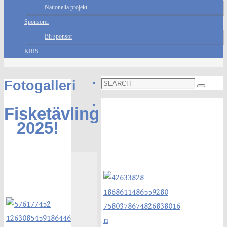
Nationella projekt
Sponsorer
Bli sponsor
KRIS
Search
Fotogalleri
Search
for:
Foto galleri
Fisketävling
2025!