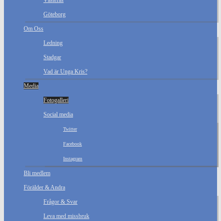
Västerås
Göteborg
Om Oss
Ledning
Stadgar
Vad är Unga Kris?
Media
Fotogalleri
Social media
Twitter
Facebook
Instagram
Bli medlem
Förälder & Andra
Frågor & Svar
Leva med missbruk