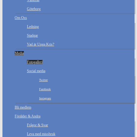
Västerås
Göteborg
Om Oss
Ledning
Stadgar
Vad är Unga Kris?
Media
Fotogalleri
Social media
Twitter
Facebook
Instagram
Bli medlem
Förälder & Andra
Frågor & Svar
Leva med missbruk