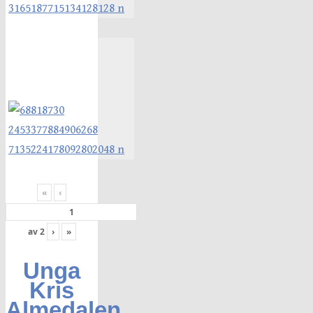
«
‹
av
2
›
»
Unga
Kris
Almedalen