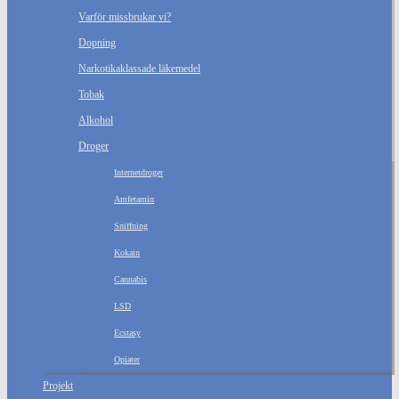
Varför missbrukar vi?
Dopning
Narkotikaklassade läkemedel
Tobak
Alkohol
Droger
Internetdroger
Amfetamin
Sniffning
Kokain
Cannabis
LSD
Ecstasy
Opiater
Projekt