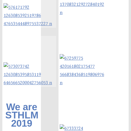
We are
STHLM
2019