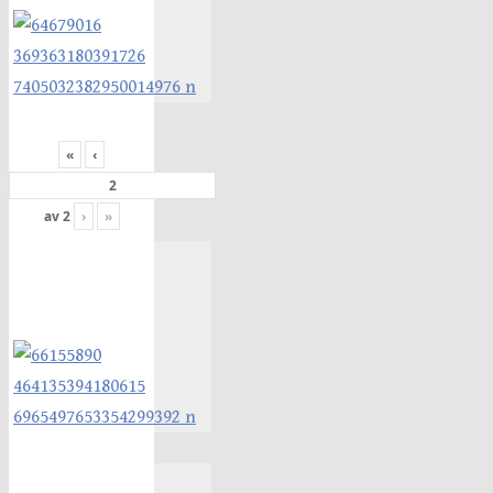
«
‹
av
2
›
»