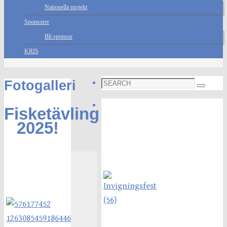
Nationella projekt
Sponsorer
Bli sponsor
KRIS
Search
Fotogalleri
Search
for:
Foto galleri
Fisketävling
2025!