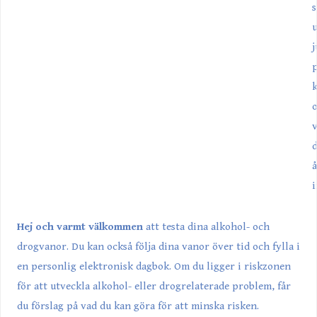
s
u
j
k
d
å
i
Hej och varmt välkommen
att testa dina alkohol- och
drogvanor. Du kan också följa dina vanor över tid och fylla i
en personlig elektronisk dagbok. Om du ligger i riskzonen
för att utveckla alkohol- eller drogrelaterade problem, får
du förslag på vad du kan göra för att minska risken.