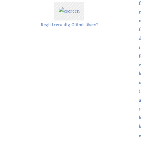
f
n
Registrera dig
Glömt lösen?
f
d
f
u
(
a
k