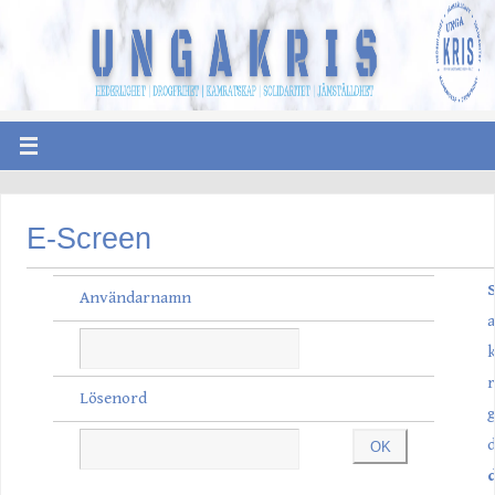
E-Screen
S
Användarnamn
a
r
Lösenord
g
d