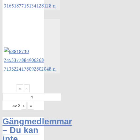
«
‹
av
2
›
»
Gängmedlemmar
– Du kan
inte