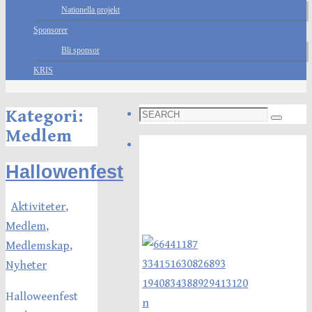
Nationella projekt
Sponsorer
Bli sponsor
KRIS
Search
Kategori:
Search
for:
Medlem
Foto galleri
Hallowenfest
Aktiviteter
,
Medlem
,
Medlemskap
,
Nyheter
Halloweenfest