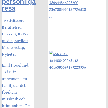
personliga
resa
Aktiviteter
,
Berättelser
,
Intervju
,
KRIS i
media
,
Medlem
,
Medlemskap
,
Nyheter
Emil Hööglund,
13 år, är
uppvuxen i en
familj där det
förekom
missbruk och
kriminalitet. Det