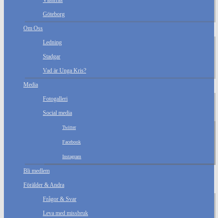
Västerås
Göteborg
Om Oss
Ledning
Stadgar
Vad är Unga Kris?
Media
Fotogalleri
Social media
Twitter
Facebook
Instagram
Bli medlem
Förälder & Andra
Frågor & Svar
Leva med missbruk