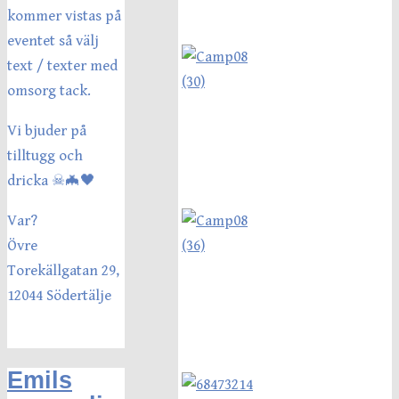
kommer vistas på
eventet så välj
text / texter med
omsorg tack.
Vi bjuder på
tilltugg och
dricka ☠🦇🖤
Var?
Övre
Torekällgatan 29,
12044 Södertälje
Emils