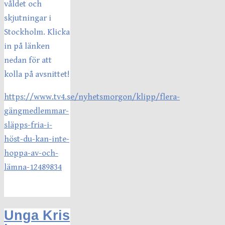
våldet och
skjutningar i
Stockholm. Klicka
in på länken
nedan för att
kolla på avsnittet!
https://www.tv4.se/nyhetsmorgon/klipp/flera-
gängmedlemmar-
släpps-fria-i-
höst-du-kan-inte-
hoppa-av-och-
lämna-12489834
Unga Kris