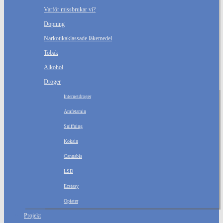
Varför missbrukar vi?
Dopning
Narkotikaklassade läkemedel
Tobak
Alkohol
Droger
Internetdroger
Amfetamin
Sniffning
Kokain
Cannabis
LSD
Ecstasy
Opiater
Projekt